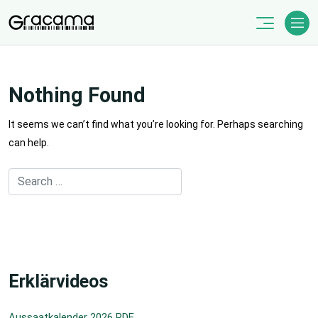
Skip
to
content
Nothing Found
It seems we can’t find what you’re looking for. Perhaps searching
can help.
Erklärvideos
Aussaatkalender 2026 PDF