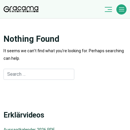
Skip
to
content
Nothing Found
It seems we can’t find what you’re looking for. Perhaps searching
can help.
Erklärvideos
Aussaatkalender 2026 PDF